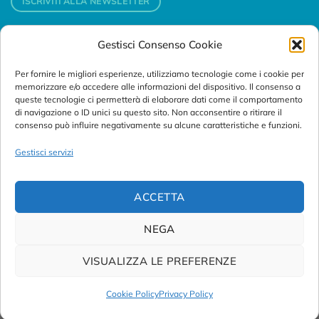
ISCRIVITI ALLA NEWSLETTER
Gestisci Consenso Cookie
Contatti
Per fornire le migliori esperienze, utilizziamo tecnologie come i cookie per
Padova
memorizzare e/o accedere alle informazioni del dispositivo. Il consenso a
Via Svizzera, 16 - 35127 Padova (Italy)
queste tecnologie ci permetterà di elaborare dati come il comportamento
di navigazione o ID unici su questo sito. Non acconsentire o ritirare il
consenso può influire negativamente su alcune caratteristiche e funzioni.
Tel:
+39 049 76 16 98
Telefax: +39 049 870 95 10
Gestisci servizi
Email:
customersupport@abanalitica.it
ACCETTA
NEGA
VISUALIZZA LE PREFERENZE
© Copyright 2023/2026
AB ANALITICA s.r.l.
| P.IVA
02375470289 |
Privacy Policy
|
Term of Use
|
Cookie Policy
|
Cookie Policy
Privacy Policy
Credits by
Noima