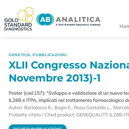
Salta
ai
contenuti
Ho
GENETICA
,
PUBBLICAZIONI
XLII Congresso Naziona
Novembre 2013)-1
Poster (cod.157): “Sviluppo e validazione di un nuovo tes
IL28B e ITPA, implicati nel trattamento farmacologico del
Autori: Bortolozzo K., Bugin E., Rosa Gastaldo L., Marco
Prodotto citato / Cited product: GENEQUALITY IL28B-I
RICHIEDI PUBBLICAZIONE