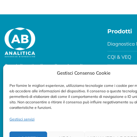
Prodotti
Diagnostica 
CQI & VEQ
Specializzati nella realizzazione di
Biobanking
Gestisci Consenso Cookie
soluzioni diagnostiche per uso
professionale.
Fertility e P
Per fornire le migliori esperienze, utilizziamo tecnologie come i cookie per
e/o accedere alle informazioni del dispositivo. Il consenso a queste tecnolog
Seguici su:
Breath Test
permetterà di elaborare dati come il comportamento di navigazione o ID uni
sito. Non acconsentire o ritirare il consenso può influire negativamente su 
caratteristiche e funzioni.
Gestisci servizi