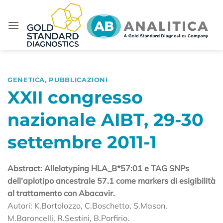
Salta
ai
contenuti
GENETICA
,
PUBBLICAZIONI
XXII congresso
nazionale AIBT, 29-30
settembre 2011-1
Abstract: Allelotyping HLA_B*57:01 e TAG SNPs
dell’aplotipo ancestrale 57.1 come markers di esigibilità
al trattamento con Abacavir.
Autori: K.Bortolozzo, C.Boschetto, S.Mason,
M.Baroncelli, R.Sestini, B.Porfirio.