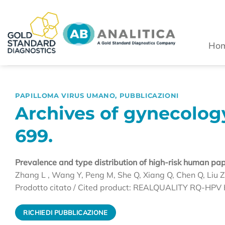
Salta
ai
contenuti
Ho
PAPILLOMA VIRUS UMANO
,
PUBBLICAZIONI
Archives of gynecology
699.
Prevalence and type distribution of high-risk human p
Zhang L , Wang Y, Peng M, She Q, Xiang Q, Chen Q, Liu Z
Prodotto citato / Cited product: REALQUALITY RQ-HPV 
RICHIEDI PUBBLICAZIONE