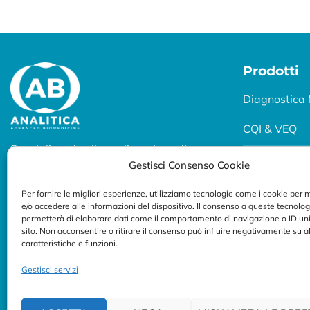
Prodotti
Diagnostica 
CQI & VEQ
Specializzati nella realizzazione di
Biobanking
Gestisci Consenso Cookie
soluzioni diagnostiche per uso
professionale.
Fertility e P
Per fornire le migliori esperienze, utilizziamo tecnologie come i cookie per
e/o accedere alle informazioni del dispositivo. Il consenso a queste tecnolog
Seguici su:
Breath Test
permetterà di elaborare dati come il comportamento di navigazione o ID uni
sito. Non acconsentire o ritirare il consenso può influire negativamente su 
caratteristiche e funzioni.
Gestisci servizi