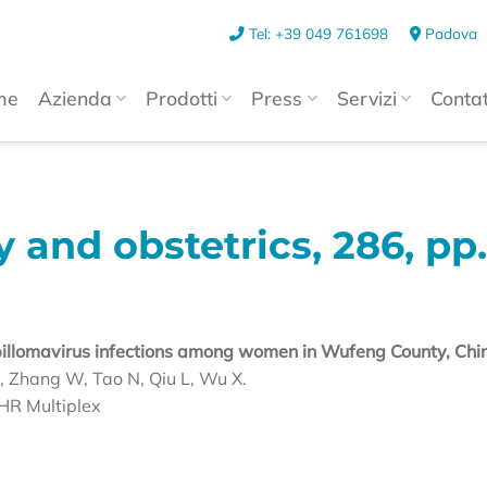
Tel: +39 049 761698
Padova
me
Azienda
Prodotti
Press
Servizi
Contat
 and obstetrics, 286, pp
apillomavirus infections among women in Wufeng County, Chi
, Zhang W, Tao N, Qiu L, Wu X.
HR Multiplex