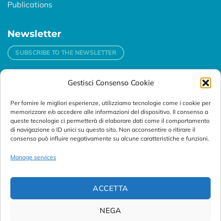
Publications
Newsletter
SUBSCRIBE TO THE NEWSLETTER
Gestisci Consenso Cookie
Contacts
Per fornire le migliori esperienze, utilizziamo tecnologie come i cookie per
Padova
memorizzare e/o accedere alle informazioni del dispositivo. Il consenso a
Via Svizzera, 16 - 35127 Padova (Italy)
queste tecnologie ci permetterà di elaborare dati come il comportamento
di navigazione o ID unici su questo sito. Non acconsentire o ritirare il
consenso può influire negativamente su alcune caratteristiche e funzioni.
Tel:
+39 049 76 16 98
Telefax: +39 049 870 95 10
Manage services
Email:
customersupport@abanalitica.it
ACCETTA
NEGA