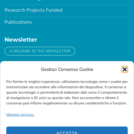
Research Projects Funded
Publications
Newsletter
SUBSCRIBE TO THE NEWSLETTER
Gestisci Consenso Cookie
Contacts
Per fornire le migliori esperienze, utilizziamo tecnologie come i cookie per
Padova
memorizzare e/o accedere alle informazioni del dispositivo. Il consenso a
Via Svizzera, 16 - 35127 Padova (Italy)
queste tecnologie ci permetterà di elaborare dati come il comportamento
di navigazione o ID unici su questo sito. Non acconsentire o ritirare il
consenso può influire negativamente su alcune caratteristiche e funzioni.
Tel:
+39 049 76 16 98
Telefax: +39 049 870 95 10
Manage services
Email:
customersupport@abanalitica.it
ACCETTA