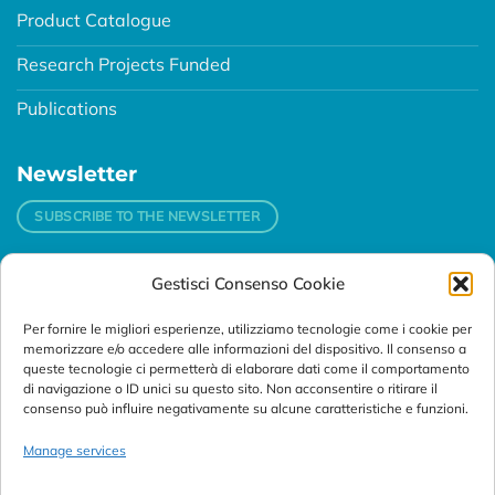
Product Catalogue
Research Projects Funded
Publications
Newsletter
SUBSCRIBE TO THE NEWSLETTER
Gestisci Consenso Cookie
Contacts
Per fornire le migliori esperienze, utilizziamo tecnologie come i cookie per
Padova
memorizzare e/o accedere alle informazioni del dispositivo. Il consenso a
Via Svizzera, 16 - 35127 Padova (Italy)
queste tecnologie ci permetterà di elaborare dati come il comportamento
di navigazione o ID unici su questo sito. Non acconsentire o ritirare il
consenso può influire negativamente su alcune caratteristiche e funzioni.
Tel:
+39 049 76 16 98
Telefax: +39 049 870 95 10
Manage services
Email:
customersupport@abanalitica.it